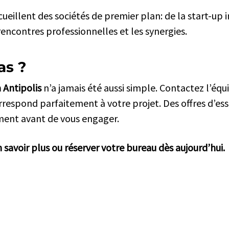
ccueillent des sociétés de premier plan: de la start-u
 rencontres professionnelles et les synergies.
as ?
 Antipolis
n’a jamais été aussi simple. Contactez l’éq
correspond parfaitement à votre projet. Des offres d’es
Société
E
ment avant de vous engager.
Demande d'emploi
Su
 savoir plus ou réserver votre bureau dès aujourd’hui.
Ru
Blog Sundesk
+3
Sundesk Corporate
Su
16
Presse
+3