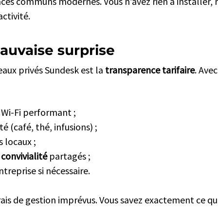
aces communs modernes. Vous n’avez rien à installer, r
activité.
mauvaise surprise
eaux privés Sundesk est la
transparence tarifaire
. Ave
 Wi-Fi performant ;
é (café, thé, infusions) ;
s locaux ;
convivialité
partagés ;
treprise si nécessaire.
rais de gestion imprévus. Vous savez exactement ce q