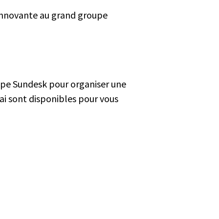
p innovante au grand groupe
uipe Sundesk pour organiser une
sai sont disponibles pour vous
mplacements
ndesk Biot
e Evariste Galois - 06410-Biot
3 4 22 53 31 04
ndesk Valbonne
81 route des Dolines - 06560 - Valbonne
3 4 22 53 77 51