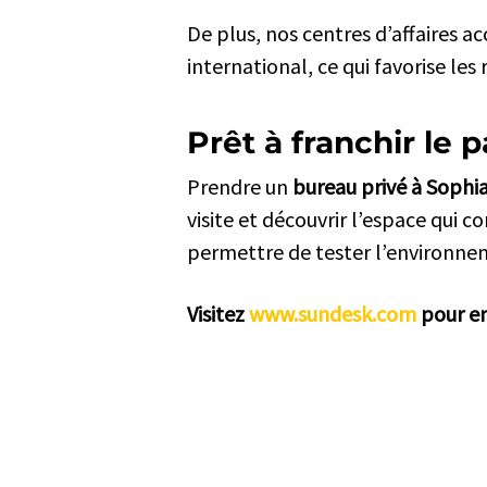
De plus, nos centres d’affaires a
international, ce qui favorise les
Prêt à franchir le p
Prendre un
bureau privé à Sophia
Solutions de travail
visite et découvrir l’espace qui 
permettre de tester l’environne
Location de bureaux
Visitez
www.sundesk.com
pour en
Location de bureaux en Open Space
Coworking
Salles de réunion